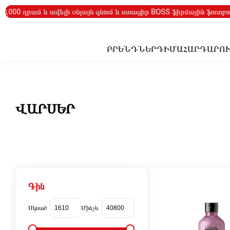
00 դրամ և ավելի օնլայն գնում և ստացիր BOSS ֆիրմային ֆուտբոլի 
ԲՐԵՆԴՆԵՐ
ԴԻՄԱՀԱՐԴԱՐՈ
ՎԱՐՍԵՐ
Գին
Սկսած
Մինչև