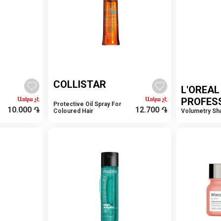
COLLISTAR
L'OREAL
Առկա չէ
Առկա չէ
PROFES
Protective Oil Spray For
10.000
֏
12.700
֏
Coloured Hair
Volumetry S