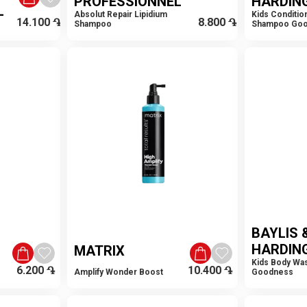
PROFESSIONNEL
HARDIN
L
Absolut Repair Lipidium
Kids Conditio
14.100
֏
8.800
֏
Shampoo
Shampoo Go
BAYLIS 
HARDIN
MATRIX
Kids Body Wa
6.200
֏
10.400
֏
Amplify Wonder Boost
Goodness