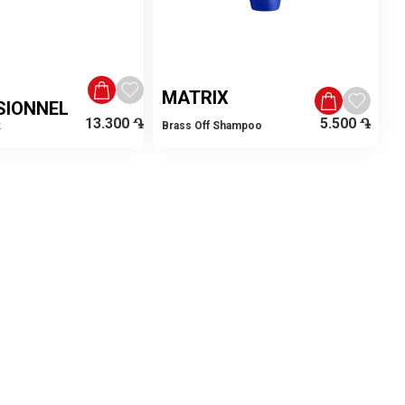
MATRIX
SIONNEL
13.300
֏
5.500
֏
k
Brass Off Shampoo