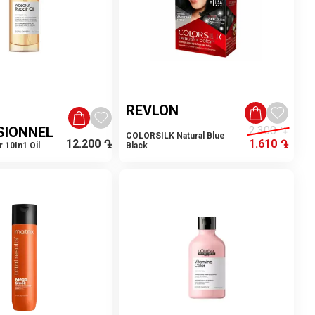
REVLON
SIONNEL
2.300
֏
COLORSILK Natural Blue
12.200
֏
1.610
֏
 10In1 Oil
Black