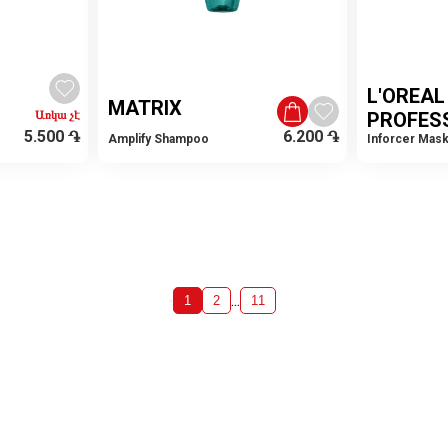
L'OREAL
MATRIX
Առկա չէ
PROFES
5.500
֏
6.200
֏
Amplify Shampoo
Inforcer Mas
...
1
2
11