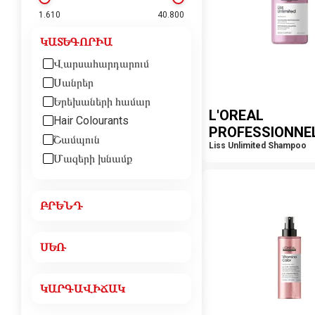
1.610
40.800
ԿԱՏԵԳՈՐԻԱ
Վարսահարդարում
Սանրեր
Երեխաների համար
L'OREAL
Hair Colourants
PROFESSIONNE
Շամպուն
Liss Unlimited Shampoo
Մազերի խնամք
ԲՐԵՆԴ
ՍԵՌ
ԿԱՐԳԱՎԻՃԱԿ