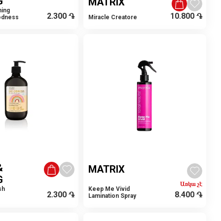
G
MATRIX
ning
2.300
֏
10.800
֏
odness
Miracle Creatore
&
MATRIX
G
Առկա չէ
sh
Keep Me Vivid
2.300
֏
8.400
֏
Lamination Spray