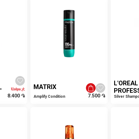
L'OREAL
MATRIX
L
Առկա չէ
PROFES
8.400
֏
7.500
֏
Amplify Condition
Silver Shamp