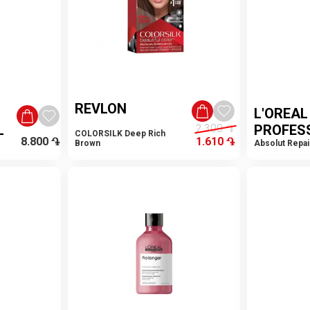
REVLON
L'OREAL
L
2.300
֏
PROFES
COLORSILK Deep Rich
8.800
֏
1.610
֏
Brown
Absolut Repair