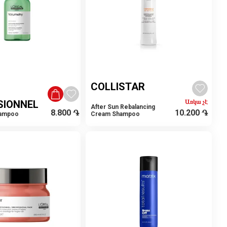
COLLISTAR
SIONNEL
Առկա չէ
After Sun Rebalancing
8.800
֏
10.200
֏
hampoo
Cream Shampoo