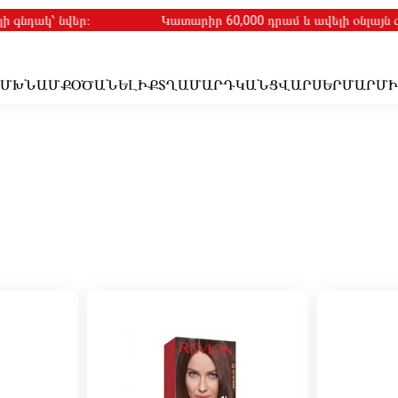
գնդակ՝ նվեր։
Կատարիր 60,000 դրամ և ավելի օնլայն գնո
ՒՄ
ԽՆԱՄՔ
ՕԾԱՆԵԼԻՔ
ՏՂԱՄԱՐԴԿԱՆՑ
ՎԱՐՍԵՐ
ՄԱՐՄ