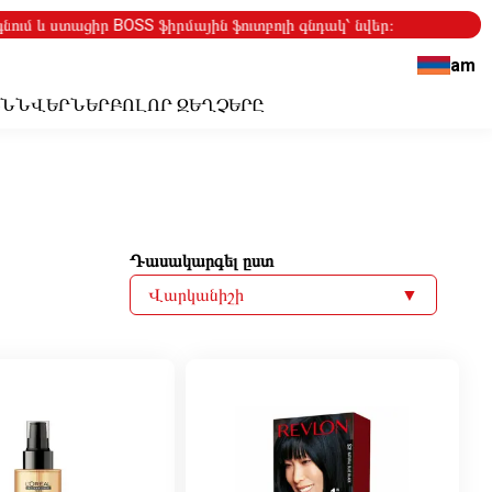
ւմ և ստացիր BOSS ֆիրմային ֆուտբոլի գնդակ՝ նվեր։
am
ԻՆ
ՆՎԵՐՆԵՐ
ԲՈԼՈՐ ԶԵՂՉԵՐԸ
Դասակարգել ըստ
Վարկանիշի
▼