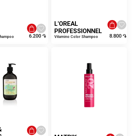
L'OREAL
PROFESSIONNEL
6.200
֏
8.800
֏
Shampoo
Vitamino Color Shampoo
&